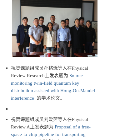
祝贺课题组成员孙铭烁等人在Physical
Review Research上发表题为
Source
monitoring twin-field quantum key
distribution assisted with Hong-Ou-Mandel
interference
的学术论文。
祝贺课题组成员刘爱萍等人在Physical
Review A上发表题为
Proposal of a free-
space-to-chip pipeline for transporting