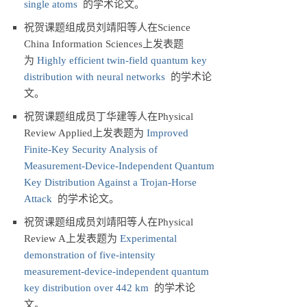
single atoms
的学术论文。
祝贺课题组成员刘靖阳等人在Science
China Information Sciences上发表题
为
Highly efficient twin-field quantum key
distribution with neural networks
的学术论
文。
祝贺课题组成员丁华建等人在Physical
Review Applied上发表题为
Improved
Finite-Key Security Analysis of
Measurement-Device-Independent Quantum
Key Distribution Against a Trojan-Horse
Attack
的学术论文。
祝贺课题组成员刘靖阳等人在Physical
Review A上发表题为
Experimental
demonstration of five-intensity
measurement-device-independent quantum
key distribution over 442 km
的学术论
文。