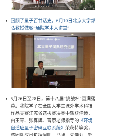
回顾了量子百廿话史，6月10日北京大学郭
弘教授做客“通院学术大讲堂”
5月26日至28日，第十八届“挑战杯”圆满落
幕。我院学子在全国大学生课外学术科技
作品竞赛江苏省选拔赛决赛中斩获佳绩，
由王琴、张春辉、曹原老师指导的
《环境
自适应量子密码互联系统》
荣获特等奖，
该团队成员包括周阳、马啸、朱佳莉、郭