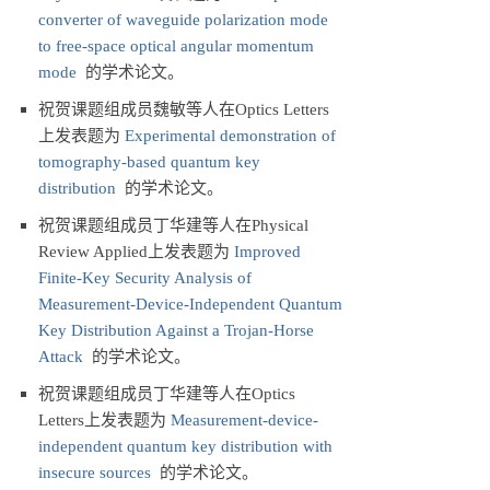
converter of waveguide polarization mode
to free-space optical angular momentum
mode
的学术论文。
祝贺课题组成员魏敏等人在Optics Letters
上发表题为
Experimental demonstration of
tomography-based quantum key
distribution
的学术论文。
祝贺课题组成员丁华建等人在Physical
Review Applied上发表题为
Improved
Finite-Key Security Analysis of
Measurement-Device-Independent Quantum
Key Distribution Against a Trojan-Horse
Attack
的学术论文。
祝贺课题组成员丁华建等人在Optics
Letters上发表题为
Measurement-device-
independent quantum key distribution with
insecure sources
的学术论文。