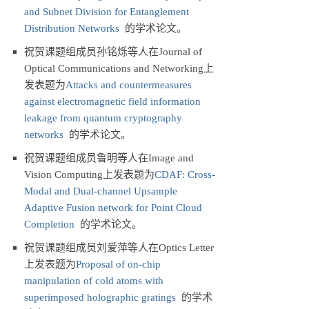
and Subnet Division for Entanglement
Distribution Networks
的学术论文。
祝贺课题组成员孙铭烁等人在Journal of
Optical Communications and Networking上
发表题为
Attacks and countermeasures
against electromagnetic field information
leakage from quantum cryptography
networks
的学术论文。
祝贺课题组成员鲁明等人在Image and
Vision Computing上发表题为
CDAF: Cross-
Modal and Dual-channel Upsample
Adaptive Fusion network for Point Cloud
Completion
的学术论文。
祝贺课题组成员刘爱萍等人在Optics Letter
上发表题为
Proposal of on-chip
manipulation of cold atoms with
superimposed holographic gratings
的学术