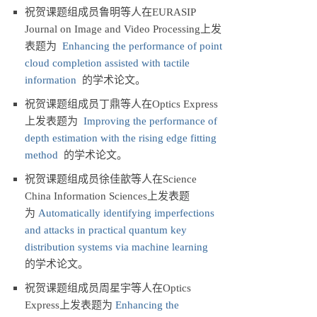
祝贺课题组成员鲁明等人在EURASIP
Journal on Image and Video Processing上发
表题为
Enhancing the performance of point
cloud completion assisted with tactile
information
的学术论文。
祝贺课题组成员丁鼎等人在Optics Express
上发表题为
Improving the performance of
depth estimation with the rising edge fitting
method
的学术论文。
祝贺课题组成员徐佳歆等人在Science
China Information Sciences上发表题
为
Automatically identifying imperfections
and attacks in practical quantum key
distribution systems via machine learning
的学术论文。
祝贺课题组成员周星宇等人在Optics
Express上发表题为
Enhancing the