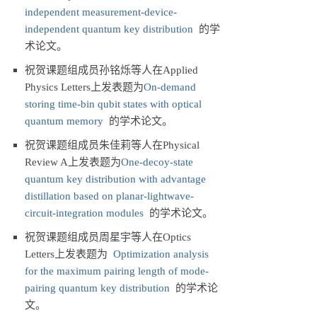
independent measurement-device-
independent quantum key distribution
的学
术论文。
祝贺课题组成员孙铭烁等人在Applied
Physics Letters上发表题为
On-demand
storing time-bin qubit states with optical
quantum memory
的学术论文。
祝贺课题组成员朱佳莉等人在Physical
Review A上发表题为
One-decoy-state
quantum key distribution with advantage
distillation based on planar-lightwave-
circuit-integration modules
的学术论文。
祝贺课题组成员周星宇等人在Optics
Letters上发表题为
Optimization analysis
for the maximum pairing length of mode-
pairing quantum key distribution
的学术论
文。