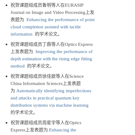
祝贺课题组成员鲁明等人在EURASIP
Journal on Image and Video Processing上发
表题为
Enhancing the performance of point
cloud completion assisted with tactile
information
的学术论文。
祝贺课题组成员丁鼎等人在Optics Express
上发表题为
Improving the performance of
depth estimation with the rising edge fitting
method
的学术论文。
祝贺课题组成员徐佳歆等人在Science
China Information Sciences上发表题
为
Automatically identifying imperfections
and attacks in practical quantum key
distribution systems via machine learning
的学术论文。
祝贺课题组成员周星宇等人在Optics
Express上发表题为
Enhancing the