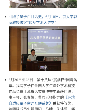
回顾了量子百廿话史，6月10日北京大学郭
弘教授做客“通院学术大讲堂”
5月26日至28日，第十八届“挑战杯”圆满落
幕。我院学子在全国大学生课外学术科技
作品竞赛江苏省选拔赛决赛中斩获佳绩，
由王琴、张春辉、曹原老师指导的
《环境
自适应量子密码互联系统》
荣获特等奖，
该团队成员包括周阳、马啸、朱佳莉、郭