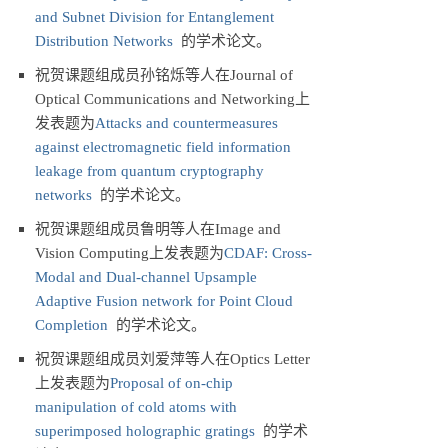
and Subnet Division for Entanglement
Distribution Networks
的学术论文。
祝贺课题组成员孙铭烁等人在Journal of
Optical Communications and Networking上
发表题为
Attacks and countermeasures
against electromagnetic field information
leakage from quantum cryptography
networks
的学术论文。
祝贺课题组成员鲁明等人在Image and
Vision Computing上发表题为
CDAF: Cross-
Modal and Dual-channel Upsample
Adaptive Fusion network for Point Cloud
Completion
的学术论文。
祝贺课题组成员刘爱萍等人在Optics Letter
上发表题为
Proposal of on-chip
manipulation of cold atoms with
superimposed holographic gratings
的学术