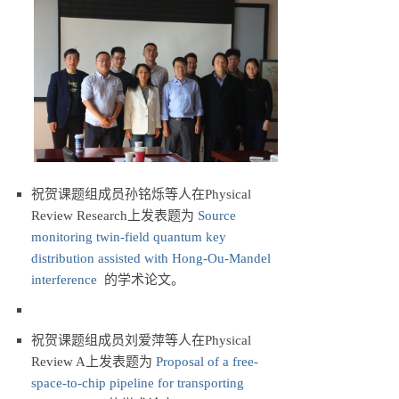
祝贺课题组成员孙铭烁等人在Physical
Review Research上发表题为
Source
monitoring twin-field quantum key
distribution assisted with Hong-Ou-Mandel
interference
的学术论文。
祝贺课题组成员刘爱萍等人在Physical
Review A上发表题为
Proposal of a free-
space-to-chip pipeline for transporting