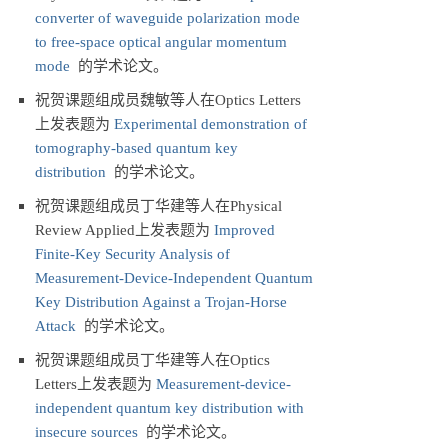
converter of waveguide polarization mode
to free-space optical angular momentum
mode
的学术论文。
祝贺课题组成员魏敏等人在Optics Letters
上发表题为
Experimental demonstration of
tomography-based quantum key
distribution
的学术论文。
祝贺课题组成员丁华建等人在Physical
Review Applied上发表题为
Improved
Finite-Key Security Analysis of
Measurement-Device-Independent Quantum
Key Distribution Against a Trojan-Horse
Attack
的学术论文。
祝贺课题组成员丁华建等人在Optics
Letters上发表题为
Measurement-device-
independent quantum key distribution with
insecure sources
的学术论文。