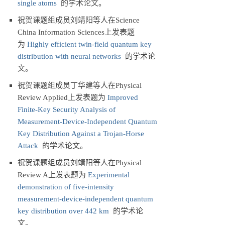
single atoms
的学术论文。
祝贺课题组成员刘靖阳等人在Science
China Information Sciences上发表题
为
Highly efficient twin-field quantum key
distribution with neural networks
的学术论
文。
祝贺课题组成员丁华建等人在Physical
Review Applied上发表题为
Improved
Finite-Key Security Analysis of
Measurement-Device-Independent Quantum
Key Distribution Against a Trojan-Horse
Attack
的学术论文。
祝贺课题组成员刘靖阳等人在Physical
Review A上发表题为
Experimental
demonstration of five-intensity
measurement-device-independent quantum
key distribution over 442 km
的学术论
文。